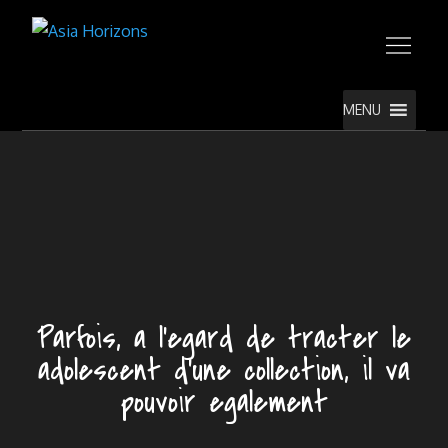
Skip
to
Asia Horizons
content
MENU
Parfois, a l’egard de tracter le
adolescent d’une collection, il va
pouvoir egalement